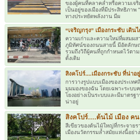
ของผู้คนที่คลาคล่ำหรือความเจริ
เป็นอยู่ของเมืองที่มีประสิทธิภาพ 
ทางประหยัดพลังงาน มีผ
“เจริญกรุง” เมืองกระชับ เดินได้
ความเก่าและความใหม่ที่ผสมผส
ภูมิทัศน์ของถนนสายนี้ มีอัตลักษณ์
รวมถึงวิถีผู้คนที่ถูกกำหนดไว้
ดั้งเดิม
สิงคโปร์....เมืองกระชับ ที่น่าอยู
การวางรูปแบบเมืองของประเทศสิ
มุมมองของฉัน โดยเฉพาะระบบคมน
โยงอย่างเป็นระบบและมีมาตรฐานส
น่าอยู่
สิงคโปร์….ต้นไม้ เมือง คน
สีเขียวของต้นไม้ใหญ่ที่กระจายร
เมืองนวัตกรรมล้ำสมัยแห่งนี้อย่างไ