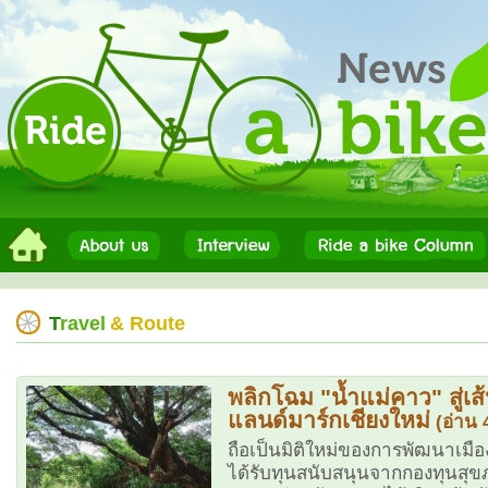
T
ravel
& Route
พลิกโฉม "น้ำแม่คาว" สู่เส
แลนด์มาร์กเชียงใหม่
(อ่าน 
ถือเป็นมิติใหม่ของการพัฒนาเมือง
ได้รับทุนสนับสนุนจากกองทุนสุข