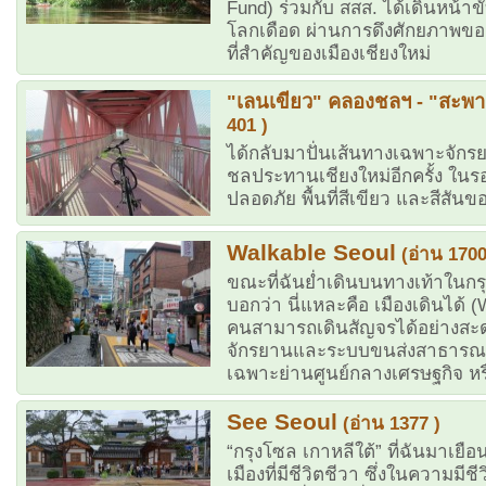
Fund) ร่วมกับ สสส. ได้เดินหน้าขั
โลกเดือด ผ่านการดึงศักยภาพของ
ที่สำคัญของเมืองเชียงใหม่
"เลนเขียว" คลองชลฯ - "สะพ
401 )
ได้กลับมาปั่นเส้นทางเฉพาะจักร
ชลประทานเชียงใหม่อีกครั้ง ในรอ
ปลอดภัย พื้นที่สีเขียว และสีสันข
Walkable Seoul
(อ่าน 1700
ขณะที่ฉันย่ำเดินบนทางเท้าในก
บอกว่า นี่แหละคือ เมืองเดินได้ 
คนสามารถเดินสัญจรได้อย่างสะด
จักรยานและระบบขนส่งสาธารณะ ซ
เฉพาะย่านศูนย์กลางเศรษฐกิจ หร
See Seoul
(อ่าน 1377 )
“กรุงโซล เกาหลีใต้” ที่ฉันมาเยือน
เมืองที่มีชีวิตชีวา ซึ่งในความมีชี