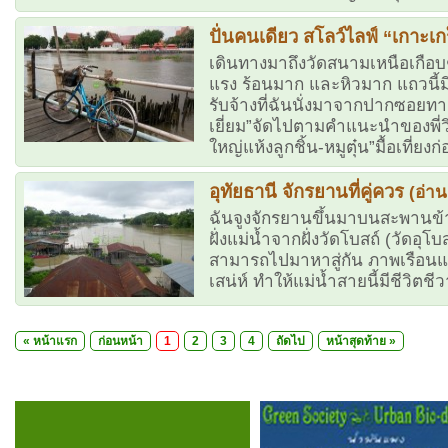
ปั่นคนเดียว สโลว์ไลฟ์ “เกาะเก
เดินทางมาถึงวัดสนามเหนือเกือบๆ
แรง ร้อนมาก และหิวมาก แถวนี้ม
รับจ้างที่ฉันนั่งมาจากปากซอยท
เยี่ยม”จัดไปตามคำแนะนำของพี่วิ
ใหญ่แห้งลูกชิ้น-หมูตุ๋น”มื้อเที่ยงก่
อุทัยธานี จักรยานที่คู่ควร
(อ่าน
ฉันจูงจักรยานขึ้นมาบนสะพานข้า
ฝั่งแม่น้ำจากฝั่งวัดโบสถ์ (วัด
สามารถไปมาหาสู่กัน ภาพเรือนแพทอ
เสน่ห์ ทำให้แม่น้ำสายนี้มีชีวิตช
« หน้าแรก
ก่อนหน้า
1
2
3
4
ถัดไป
หน้าสุดท้าย
»