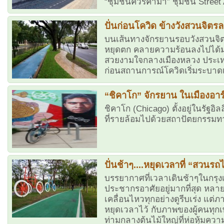
“ชุมชนควรค่าม้า” ชุมชน Street A
ปั่นก่อนโควิด ข้างวังสวนจิตร
บนเส้นทางจักรยานรอบวังสวนจิ
หยุดตก คลายความร้อนลงไปได้มาก
สวยงามใจกลางเมืองหลวง ประเทศไ
ก่อนสถานการณ์โควิดเริ่มระบาดเม
“ชิคาโก” จักรยาน ในเมืองอาร
ชิคาโก (Chicago) ตั้งอยู่ในรัฐอิลล
ที่รายล้อมไปด้วยสถาปัตยกรรม
ปั่นช้าๆ....หยุดเวลาที่ “สวนรถ
บรรยากาศที่เวลาเดินช้าๆในกรุงเ
ประชากรอาศัยอยู่มากที่สุด หลา
เคลื่อนไหวทุกอย่างดูรีบเร่ง แ
หยุดเวลาไว้ กับภาพของผู้คนทุกเพศท
ท่ามกลางต้นไม้ใหญ่ที่ห่อหุ้มความ