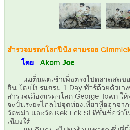
สำรวจมรดกโลกปีนัง ตามรอย Gimmick
โดย
Akom Joe
ผมตื่นแต่เช้าเพื่อตรงไปตลาดสดของเม
กิน โดยโปรแกรม 1 Day ทัวร์ด้วยตัวเอง
สำรวจเมืองมรดกโลก George Town ให้จบใ
จะปั่นระยะไกลไปจุดท่องเที่ยวที่ออกจากต
วัดพม่า และวัด Kek Lok Si ที่ขึ้นชื่อว่
เฉียงใต้
ผมเดินดุ่ม ๆไปหาร้านเช่ารถ ซึ่งที่นี