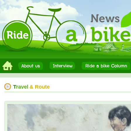
T
ravel
& Route