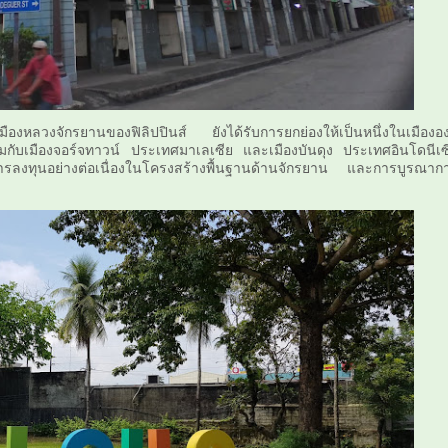
ะเมืองหลวงจักรยานของฟิลิปปินส์ ยังได้รับการยกย่องให้เป็นหนึ่งในเมืององ
่วมกับเมืองจอร์จทาวน์ ประเทศมาเลเซีย และเมืองบันดุง ประเทศอินโดนีเซ
ารลงทุนอย่างต่อเนื่องในโครงสร้างพื้นฐานด้านจักรยาน และการบูรณาก