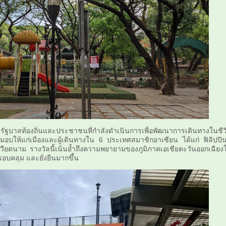
งรัฐบาลท้องถิ่นและประชาชนที่กำลังดำเนินการเพื่อพัฒนาการเดินทางในชีว
มอบให้แก่เมืองและผู้เดินทางใน 6 ประเทศสมาชิกอาเซียน ได้แก่ ฟิลิปปิน
วียดนาม รางวัลนี้เน้นย้ำถึงความพยายามของภูมิภาคเอเชียตะวันออกเฉียงใ
บคลุม และยั่งยืนมากขึ้น