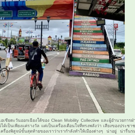
อเชียตะวันออกเฉียงใต้ของ Clean Mobility Collective และผู้อำนวยการฝ่
ได้เป็นเพียงแค่รางวัล แต่เป็นเครื่องเตือนใจที่ทรงพลังว่า เสียงของประชา
ื่องพิสูจน์ขั้นสุดท้ายของเราว่าเรากำลังทำให้เมืองต่างๆ น่าอยู่ น่ารื่นรม