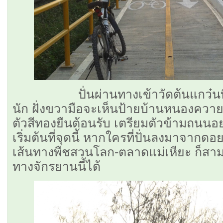
ปั่นผ่านทางเข้าวัดต้นแกว๋นที่อย
นัก ฝั่งขวามือจะเห็นป้ายบ้านหนองควาย 
ตัวสีทองยืนต้อนรับ เตรียมตัวข้ามถนนอย
เริ่มต้นที่จุดนี้ หากใครที่ปั่นลงมาจาก
เส้นทางพืชสวนโลก-ตลาดแม่เหียะ ก็สามา
ทางจักรยานนี้ได้