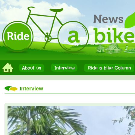
I
nterview