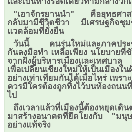
และเป็นทางรอดเดียวท่ามกลางวิก
"เอาจักรยานนำ" คือยุทธศาสตร์ก
กลับมามีชีวิตชีวา มีเศรษฐกิจชุม
แวดล้อมที่ยั่งยืน
วันนี้ คนรุ่นใหม่และภาคประช
กันลงมือทำ เหลือเพียง นโยบายที
จากฝั่งผู้บริหารเมืองและเทศบา
เพื่อเปลี่ยนเชียงใหม่ให้เป็นเมืองในฝ
อย่างเท่าเทียมกันได้เมื่อไหร่ เพร
ควรมีใครต้องถูกทิ้งไว้บนท้องถนนท
ไป
ถึงเวลาแล้วที่เมืองนี้ต้องหยุดเ
มาสร้างอนาคตที่ยึดโยงกับ "มน
อย่างแท้จริง