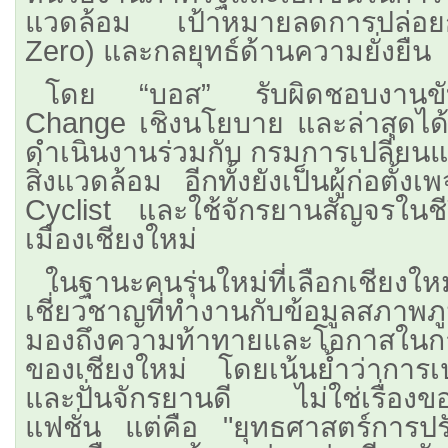
แวดล้อม เป้าหมายลดการปล่อย
Zero) และกลยุทธ์ด้านความยั่งยืน
โดย “บอส” รับผิดชอบงานขับ
Change เชิงนโยบาย และล่าสุดได
ดำเนินงานร่วมกับ กรมการเปลี่ย
สิ่งแวดล้อม อีกทั้งยังเป็นผู้ก่อต
Cyclist และใช้จักรยานสัญจรในช
เมืองเชียงใหม่
​ในฐานะคนรุ่นใหม่ที่เลือกเชียง
เชี่ยวชาญที่ทำงานกับข้อมูลสภาพ
มองถึงความท้าทายและโอกาสในการ
ของเชียงใหม่ โดยเน้นย้ำว่าการเปลี่
และปั่นจักรยานดี ไม่ใช่เรื่อ
แฟชั่น แต่คือ "ยุทธศาสตร์การปรั