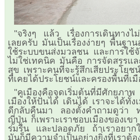
"จริงๆ แล้ว เรื่องการเดินทางไม
เลยครับ มันเป็นเรื่องง่ายๆ พื้นฐา
ใช้ระบบขนส่งมวลชน และการใช้จักร
ไม่ใช่เทคนิค มันคือ การจัดสรรแ
สุข เพราะคนที่จะรู้สึกเสียประโยชน
ที่เคยได้ประโยชน์และครองพื้นที่เ
"คูเมืองคือจุดเริ่มต้นที่มีศักยภ
เมืองให้ปั่นได้ เดินได้ เราจะได้ทั
ดีกลับคืนมา ลองตั้งคำถามดูว่า
ญี่ปุ่น ก็เพราะเราชอบเมืองของเข
ร่มรื่น และปลอดภัย ถ้าเราอยากให
มันก็มีความจำเป็นอย่างยิ่งที่เราต้อ