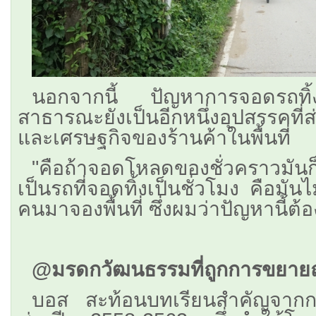
นอกจากนี้ ปัญหาการจอดรถทิ้งไ
สาธารณะยังเป็นอีกหนึ่งอุปสรรคที
และเศรษฐกิจของร้านค้าในพื้นที่
"คือถ้าจอดโหลดของชั่วคราวมันก
เป็นรถที่จอดทิ้งเป็นชั่วโมง คือมัน
คนมาจองพื้นที่ ซึ่งผมว่าปัญหานี้ต
@มรดกวัฒนธรรมที่ถูกการขยา
บอส สะท้อนบทเรียนสำคัญจากกา