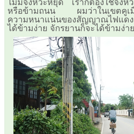
ไม่มีจังหวะหยุด เราก็ต้องใช้จังห
หรือข้ามถนน ผมว่าในเขตคูเมืองต
ความหนาแน่นของสัญญาณไฟแดงต้
ได้ข้ามง่าย จักรยานก็จะได้ข้ามง่า