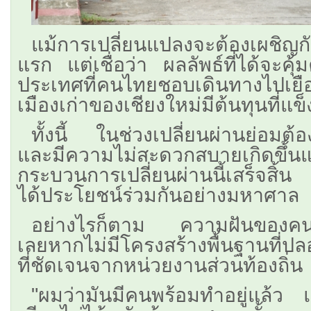
แม้การเปลี่ยนแปลงจะต้องเผชิญกั
แรก แต่เชื่อว่า ผลลัพธ์ที่ได้จะคุ้
ประเทศที่คนไทยชอบเดินทางไป
เมืองเก่าของเชียงใหม่มีต้นทุนที่แข็
ทั้งนี้ ในช่วงเปลี่ยนผ่านย่อมต้
และมีความไม่สะดวกสบายเกิดข
กระบวนการเปลี่ยนผ่านนี้เสร็จสิ้
ได้ประโยชน์ร่วมกันอย่างมหาศาล
อย่างไรก็ตาม ความฝันของคนรุ่นใ
เลยหากไม่มีโครงสร้างพื้นฐานที
ที่ชัดเจนจากหน่วยงานส่วนท้องถิ่น
​"ผมว่ามันมีคนพร้อมทำอยู่แล้ว แ