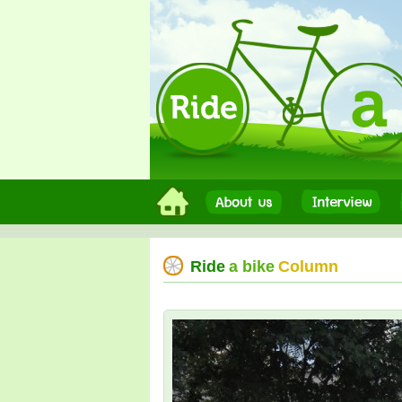
Ride
a bike
Column