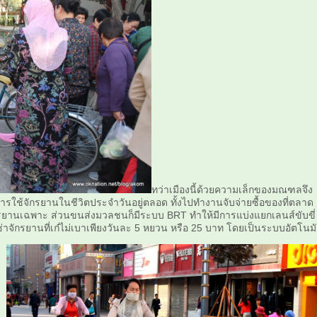
ทว่าเมืองนี้ด้วยความเล็กของมณฑลจึง
ใช้จักรยานในชีวิตประจำวันอยู่ตลอด ทั้งไปทำงานจับจ่ายซื้อของที่ตลาด
กรยานเฉพาะ ส่วนขนส่งมวลชนก็มีระบบ BRT ทำให้มีการแบ่งแยกเลนส์ขับขี่
เช่าจักรยานที่เก๋ไม่เบาเพียงวันละ 5 หยวน หรือ 25 บาท โดยเป็นระบบอัตโนมั