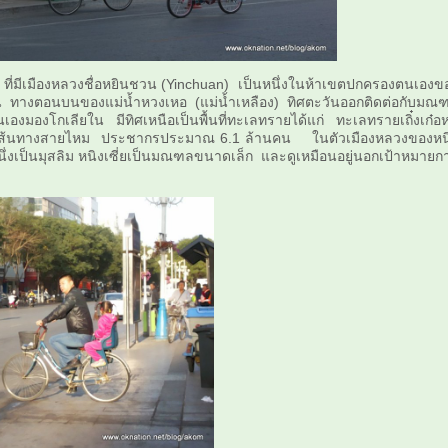
ีเมืองหลวงชื่อหยินชวน (Yinchuan) เป็นหนึ่งในห้าเขตปกครองตนเองข
จีน ทางตอนบนของแม่น้ำหวงเหอ (แม่น้ำเหลือง) ทิศตะวันออกติดต่อกับมณ
องมองโกเลียใน มีทิศเหนือเป็นพื้นที่ทะเลทรายได้แก่ ทะเลทรายเถิ๋งเก๋อหล
นเมืองเส้นทางสายไหม ประชากรประมาณ 6.1 ล้านคน ในตัวเมืองหลวงของหน
ึ่งเป็นมุสลิม หนิงเซี่ยเป็นมณฑลขนาดเล็ก และดูเหมือนอยู่นอกเป้าหมายก