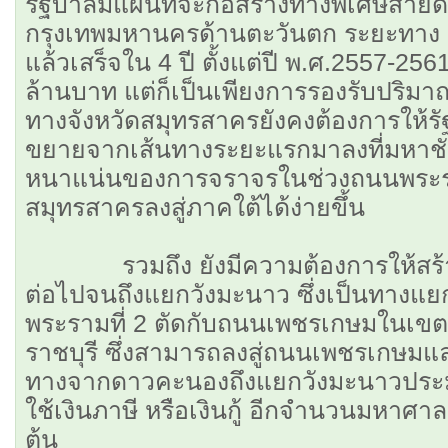
รัฐบาลมีแผนที่จะก่อสร้างทางพิเศษส
กรุงเทพมหานครด้านตะวันตก ระยะทาง 
แล้วเสร็จใน 4 ปี ตั้งแต่ปี พ.ศ.2557-
ล้านบาท แต่ก็เป็นเพียงการรองรับปริมา
ทางจังหวัดสมุทรสาครยังคงต้องการให้รั
ขยายจากเส้นทางระยะแรกมาลงที่มหาชัย
หนาแน่นของการจราจรในช่วงถนนพระรามท
สมุทรสาครลงสู่ภาคใต้ได้ง่ายขึ้น
รวมถึง ยังมีความต้องการให้สร้า
ต่อไปจนถึงแยกวังมะนาว ซึ่งเป็นทางแ
พระรามที่ 2 ตัดกับถนนเพชรเกษมในเขต
ราชบุรี ซึ่งสามารถลงสู่ถนนเพชรเกษมแล
ทางจากดาวคะนองถึงแยกวังมะนาวประม
ใช้เงินภาษี หรือเงินกู้ อีกจำนวนมหาศ
ต้น