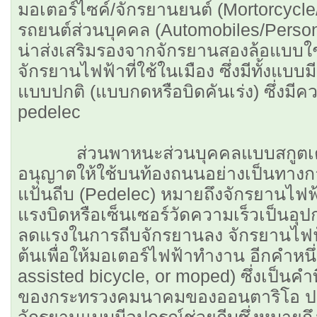
มอเตอร์ไซค์/จักรยานยนต์ (Mortorcycle
รถยนต์ส่วนบุคคล (Automobiles/Person
น่าส่งเสริมรองจากจักรยานสองล้อแบบใช้ข
จักรยานไฟฟ้าที่ใช้ในเมือง ซึ่งมีทั้งแบบ
แบบปกติ (แบบกดหรือบิดคันเร่ง) ซึ่งม
pedelec
ส่วนพาหนะส่วนบุคคลแบบสกูตเตอร์ 
อนุญาตให้ใช้บนท้องถนนอย่างเป็นทางก
แป้นถีบ (Pedelec) หมายถึงจักรยานไฟฟ้
แรงบิดหรือเซ็นเซอร์วัดความเร็วเป็นอุปก
ลดแรงในการถีบจักรยานลง จักรยานไฟฟ้
ต้นเพื่อให้มอเตอร์ไฟฟ้าทำงาน อีกคำหนึ
assisted bicycle, or moped) ซึ่งเป็น
ของกระทรวงคมนาคมของออนตาริโอ ป
จักรยานแบบมีอุปกรณ์ช่วยถีบซึ่งหมายถึง