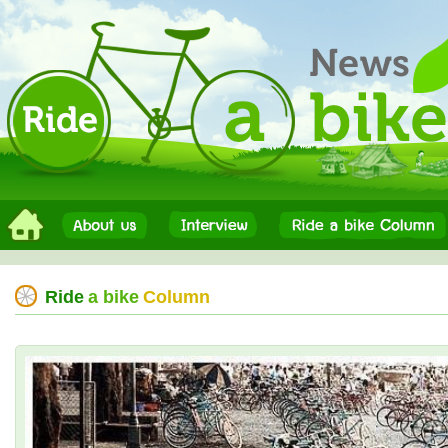
Ride
a bike
Column