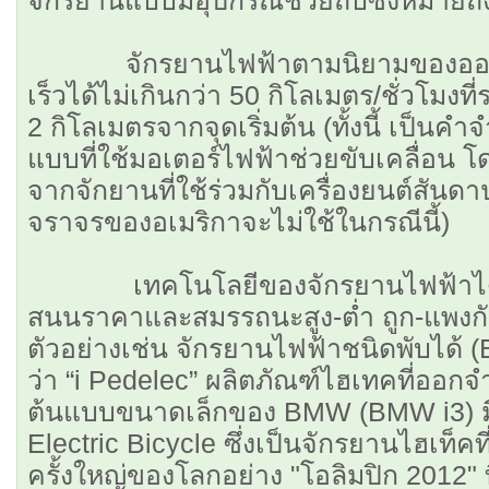
จักรยานไฟฟ้าตามนิยามของออนตา
เร็วได้ไม่เกินกว่า 50 กิโลเมตร/ชั่วโมง
2 กิโลเมตรจากจุดเริ่มต้น (ทั้งนี้ เป็น
แบบที่ใช้มอเตอร์ไฟฟ้าช่วยขับเคลื่อ
จากจักยานที่ใช้ร่วมกับเครื่องยนต์สัน
จราจรของอเมริกาจะไม่ใช้ในกรณีนี้)
เทคโนโลยีของจักรยานไฟฟ้าได้พั
สนนราคาและสมรรถนะสูง-ตํ่า ถูก-แพงกัน
ตัวอย่างเช่น จักรยานไฟฟ้าชนิดพับได้ (E-
ว่า “i Pedelec” ผลิตภัณฑ์ไฮเทคที่ออกจ
ต้นแบบขนาดเล็กของ BMW (BMW i3) มีช
Electric Bicycle ซึ่งเป็นจักรยานไฮเท็
ครั้งใหญ่ของโลกอย่าง "โอลิมปิก 2012" 