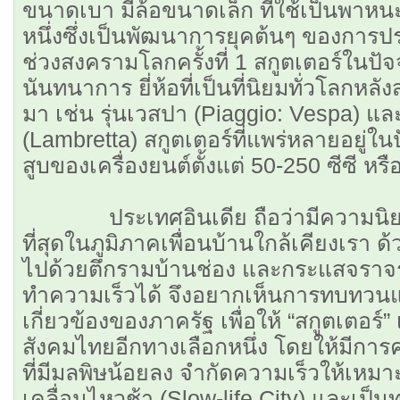
ขนาดเบา มีล้อขนาดเล็ก ที่ใช้เป็นพาห
หนึ่งซึ่งเป็นพัฒนาการยุคต้นๆ ของการป
ช่วงสงครามโลกครั้งที่ 1 สกูตเตอร์ในปัจจุบ
นันทนาการ ยี่ห้อที่เป็นที่นิยมทั่วโลกหลั
มา เช่น รุ่นเวสปา (Piaggio: Vespa) แล
(Lambretta) สกูตเตอร์ที่แพร่หลายอยู่ใ
สูบของเครื่องยนต์ตั้งแต่ 50-250 ซีซี หรื
ประเทศอินเดีย ถือว่ามีความนิยม
ที่สุดในภูมิภาคเพื่อนบ้านใกล้เคียงเรา ด้
ไปด้วยตึกรามบ้านช่อง และกระแสจราจรท
ทำความเร็วได้ จึงอยากเห็นการทบทวนแ
เกี่ยวข้องของภาครัฐ เพื่อให้ “สกูตเตอ
สังคมไทยอีกทางเลือกหนึ่ง โดยให้มีกา
ที่มีมลพิษน้อยลง จำกัดความเร็วให้เหมา
เคลื่อนไหวช้า (Slow-life City) และเป็น